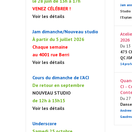
le 28 juin de 13h à 17h
Jam ann
VENEZ CÉLÉBRER !
Studio 
Voir les détails
l’Espla
Jam dimanche/Nouveau studio
Ateli
À partir du 5 juillet 2026
2026
Du 13 
Chaque semaine
475 Ch
au 4001 rue Berri
QC J0
Voir les détails
14 prof
Cours du dimanche de l’ACI
Quand
De retour en septembre
CI - 
Conte
NOUVEAU STUDIO
Du 27 
de 12h à 13h15
Danse 
JAM DU DIMANC
Voir les détails
Andrew 
Gaudre
Underscore
Samedi 25 octobre