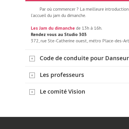
Par où commencer ? La meilleure introduction a
l’accueil du jam du dimanche.
Les Jam du dimanche
de 13h à 16h.
Rendez vous au Studio 303
372, rue Ste-Catherine ouest, métro Place-des-Ar
Code de conduite pour Danseur
Les professeurs
COURS DU DIMA
Le comité Vision
2026
NOUVEAU STUDIO DE 12H À 1