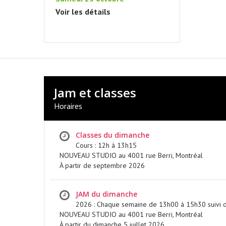
À PARTIR DU 5 JUILLET 2026
Voir les détails
EN SAVOIR PLUS
Jam et classes
Horaires
Classes du dimanche
Cours : 12h à 13h15
NOUVEAU STUDIO au 4001 rue Berri, Montréal
À partir de septembre 2026
JAM du dimanche
2026 : Chaque semaine de 13h00 à 15h30 suivi d
NOUVEAU STUDIO au 4001 rue Berri, Montréal
À partir du dimanche 5 juillet 2026