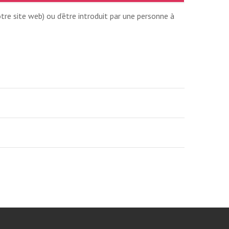
tre site web) ou d’être introduit par une personne à
SION AUTOMNE
ONTRÉAL