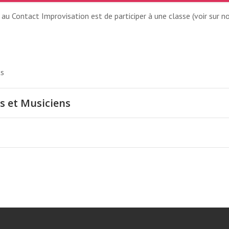
u Contact Improvisation est de participer à une classe (voir sur no
ts
s et Musiciens
NCHE MATIN SES
3H15 AU 4001 RUE BERRI, M