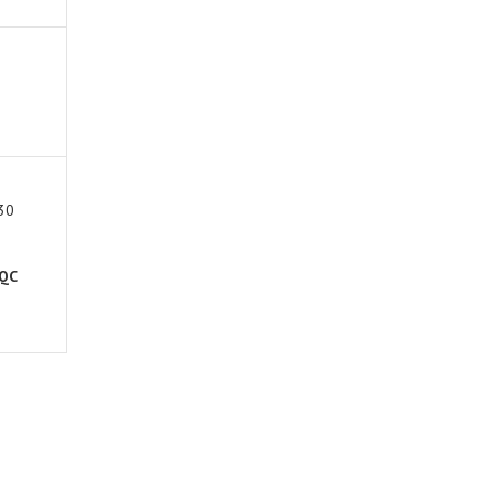
30
 QC