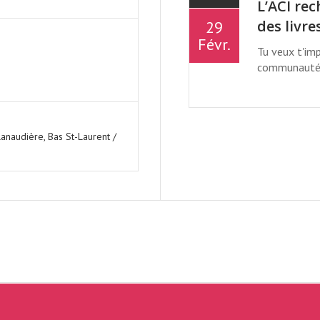
L’ACI re
des livre
29
Févr.
Tu veux t'imp
communauté ?
NNUEL DE MONTRÉ
Lanaudière, Bas St-Laurent /