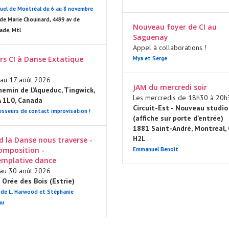
uel de Montréal du 6 au 8 novembre
de Marie Chouinard, 4499 av de
Nouveau foyer de CI au
nade, Mtl
Saguenay
Appel à collaborations !
ers CI à Danse Extatique
Mya et Serge
au 17 août 2026
JAM du mercredi soir
emin de l’Aqueduc, Tingwick,
Les mercredis de 18h30 à 20h
A 1L0, Canada
Circuit-Est - Nouveau studio
esseurs de contact improvisation !
(affiche sur porte d’entrée)
1881 Saint-André, Montréal,
H2L
 la Danse nous traverse -
Composition -
Emmanuel Benoit
mplative dance
au 30 août 2026
Orée des Bois (Estrie)
HE
de L. Harwood et Stéphanie
au