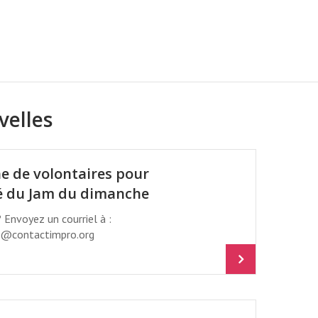
RUE BERRI À MONTRÉAL
velles
e de volontaires pour
é du Jam du dimanche
? Envoyez un courriel à :
@contactimpro.org