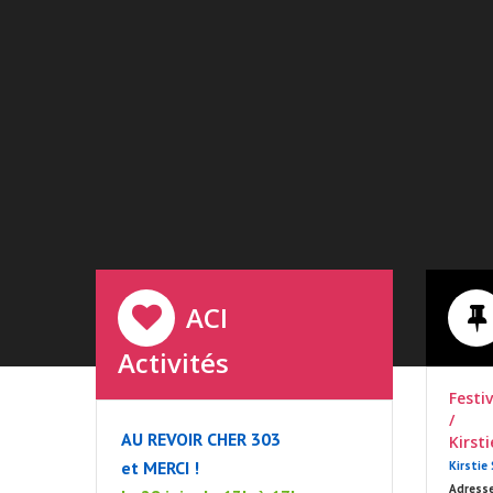
ACI
Activités
Festi
/
AU REVOIR CHER 303
Kirst
et MERCI !
Kirstie
Adresse