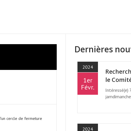
 - CHAQUE SEMAINE AU 4001 
Dernières nou
2024
Recherch
le Comit
1er
Févr.
Intéressé(e) 
jamdimanche
’un cercle de fermeture
2024