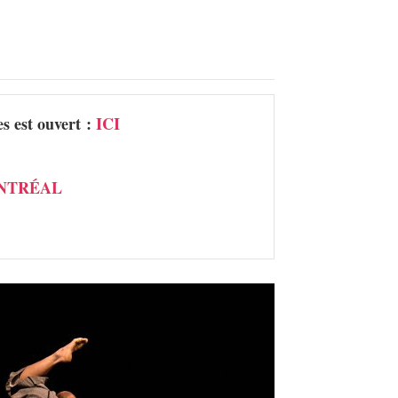
s est ouvert :
ICI
ONTRÉAL