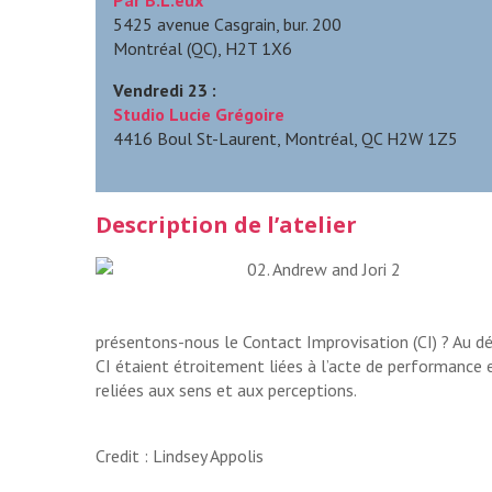
Par B.L.eux
5425 avenue Casgrain, bur. 200
Montréal (QC), H2T 1X6
Vendredi 23 :
Studio Lucie Grégoire
4416 Boul St-Laurent, Montréal, QC H2W 1Z5
Description de l’atelier
présentons-nous le Contact Improvisation (CI) ? Au dé
CI étaient étroitement liées à l’acte de performance 
reliées aux sens et aux perceptions.
Credit : Lindsey Appolis