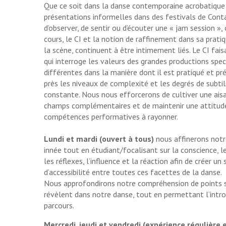
Que ce soit dans la danse contemporaine acrobatique 
présentations informelles dans des festivals de Cont
d’observer, de sentir ou d’écouter une « jam session »
cours, le CI et la notion de raffinement dans sa pra
la scène, continuent à être intimement liés. Le CI fais
qui interroge les valeurs des grandes productions spec
différentes dans la manière dont il est pratiqué et pr
près les niveaux de complexité et les degrés de subti
constante. Nous nous efforcerons de cultiver une ais
champs complémentaires et de maintenir une attitude
compétences performatives à rayonner.
Lundi et mardi (ouvert à tous)
nous affinerons notr
innée tout en étudiant/focalisant sur la conscience, le
les réflexes, l’influence et la réaction afin de créer u
d’accessibilité entre toutes ces facettes de la danse.
Nous approfondirons notre compréhension de points s
révèlent dans notre danse, tout en permettant l’intro
parcours.
Mercredi, jeudi et vendredi (expérience régulière 