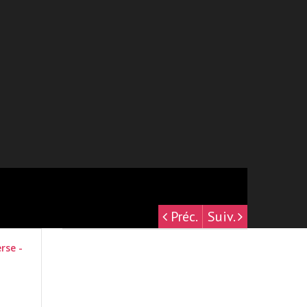
Préc.
Suiv.
rse -