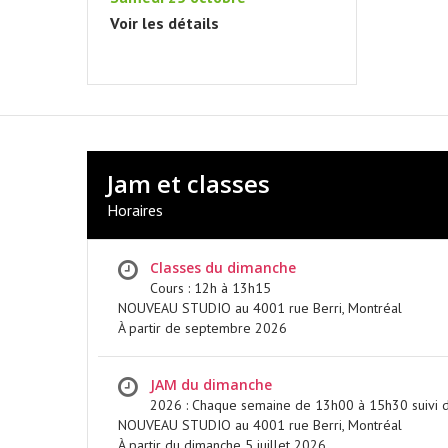
À PARTIR DU 5 JUILLET 2026
Voir les détails
EN SAVOIR PLUS
Jam et classes
Horaires
Classes du dimanche
Cours : 12h à 13h15
NOUVEAU STUDIO au 4001 rue Berri, Montréal
À partir de septembre 2026
JAM du dimanche
2026 : Chaque semaine de 13h00 à 15h30 suivi d
NOUVEAU STUDIO au 4001 rue Berri, Montréal
À partir du dimanche 5 juillet 2026