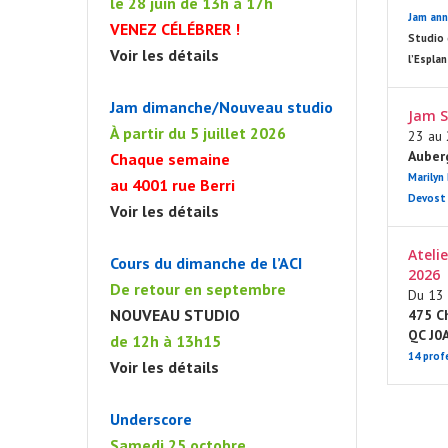
le 28 juin de 13h à 17h
Jam ann
VENEZ CÉLÉBRER !
Studio 
Voir les détails
l’Espla
Jam dimanche/Nouveau studio
Jam S
À partir du 5 juillet 2026
23 au 2
Auber
Chaque semaine
Marilyn
au 4001 rue Berri
Devost
Voir les détails
Ateli
Cours du dimanche de l’ACI
2026
De retour en septembre
Du 13 
NOUVEAU STUDIO
475 Ch
QC J0
de 12h à 13h15
14 prof
JAM DU DIMANC
Voir les détails
Underscore
Samedi 25 octobre