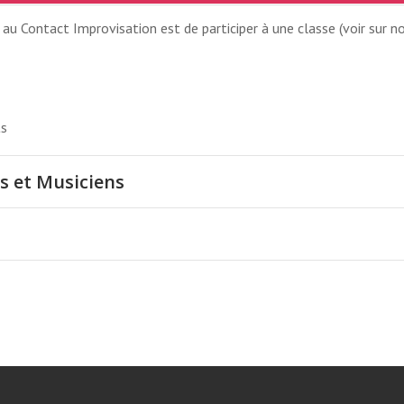
u Contact Improvisation est de participer à une classe (voir sur no
ts
s et Musiciens
NCHE MATIN SES
3H15 AU 4001 RUE BERRI, M