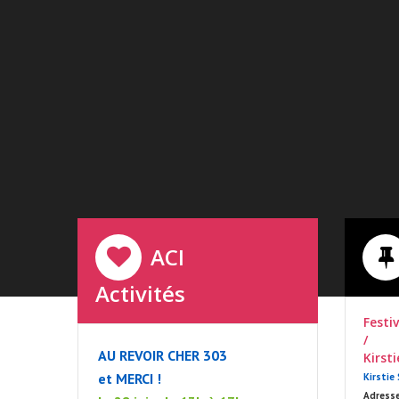
ACI
Activités
Festi
/
AU REVOIR CHER 303
Kirst
et MERCI !
Kirstie
Adresse