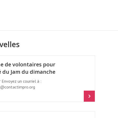
RUE BERRI À MONTRÉAL
velles
e de volontaires pour
é du Jam du dimanche
? Envoyez un courriel à :
@contactimpro.org