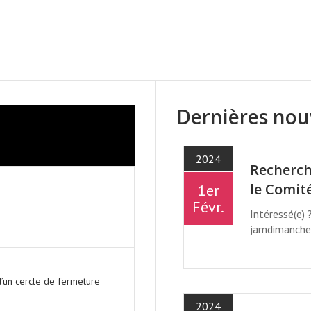
 - CHAQUE SEMAINE AU 4001 
Dernières nou
2024
Recherch
le Comit
1er
Févr.
Intéressé(e) 
jamdimanche
’un cercle de fermeture
2024