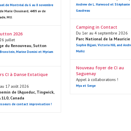
Andrew de L. Harwood et Stéphanie
uel de Montréal du 6 au 8 novembre
Gaudreau
de Marie Chouinard, 4499 av de
nade, Mtl
Camping in Contact
Du 1er au 4 septembre 2026
utton 2026
Parc National de la Mauricie
6 juillet
ge du Renouveau, Sutton
Sophie Bijjani, Victoria Hill, and Andr
Muñiz
 Bronstein, Marine Domini et Myriam
Nouveau foyer de CI au
Saguenay
ers CI à Danse Extatique
Appel à collaborations !
au 17 août 2026
Mya et Serge
emin de l’Aqueduc, Tingwick,
A 1L0, Canada
esseurs de contact improvisation !
HE