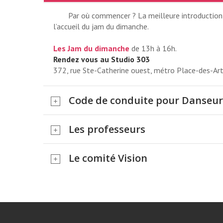
Par où commencer ? La meilleure introduction a
l’accueil du jam du dimanche.
Les Jam du dimanche
de 13h à 16h.
Rendez vous au Studio 303
372, rue Ste-Catherine ouest, métro Place-des-Ar
Code de conduite pour Danseur
Les professeurs
COURS DU DIMA
Le comité Vision
2026
NOUVEAU STUDIO DE 12H À 1