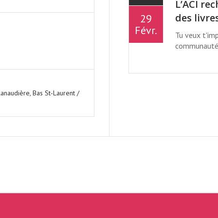
L’ACI re
des livre
29
Févr.
Tu veux t'imp
communauté ?
NNUEL DE MONTRÉ
Lanaudière, Bas St-Laurent /