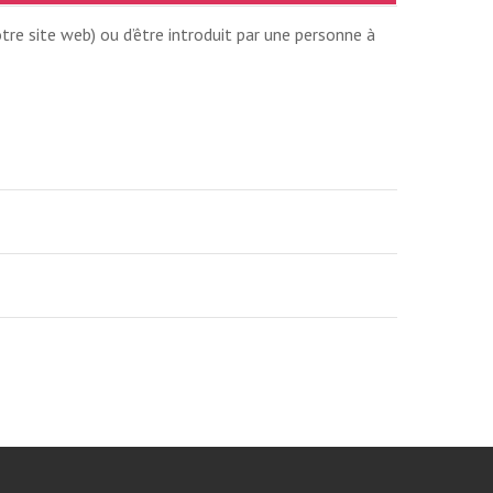
tre site web) ou d’être introduit par une personne à
SION AUTOMNE
ONTRÉAL