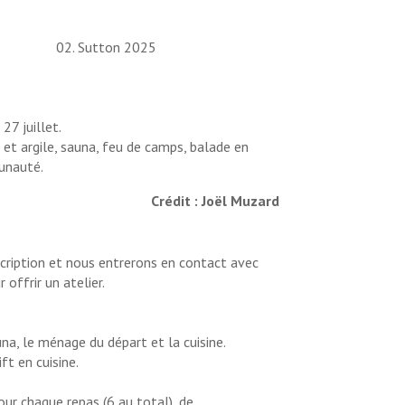
27 juillet.
e et argile, sauna, feu de camps, balade en
unauté.
Crédit : Joël Muzard
nscription et nous entrerons en contact avec
 offrir un atelier.
na, le ménage du départ et la cuisine.
t en cuisine.
ur chaque repas (6 au total), de