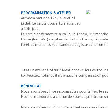
PROGRAMMATION & ATELIER
Arrivée à partir de 12h, le jeudi 24
juillet. Le cercle d’ouverture aura lieu
à 15h, jeudi.
Le cercle de fermeture aura lieu à 14h30, le dimanche 
Danse (bien sûr !) sur plancher de bois francs, baignad
forêt et moments spontanés partagés avec la comm
Tu as un atelier à offrir ? Mentionne-le lors de ton i
toi. Veuillez noter qu’il n’y a aucune compensation pour
BÉNÉVOLAT
Nous avons besoin de responsables pour le feu, le sau
Nous demanderons à chacun de vous de prendre un shif
Nous avons besoin d’un ou deux chefs responsables po