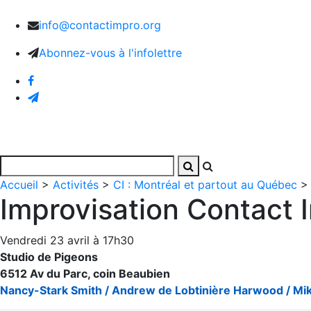
info@contactimpro.org
Abonnez-vous à l'infolettre
Accueil
Activités
Photos et vidéos
L’Associatio
Accueil
>
Activités
>
CI : Montréal et partout au Québec
Improvisation Contact 
Vendredi 23 avril à 17h30
Studio de Pigeons
6512 Av du Parc, coin Beaubien
Nancy-Stark Smith / Andrew de Lobtinière Harwood / Mi