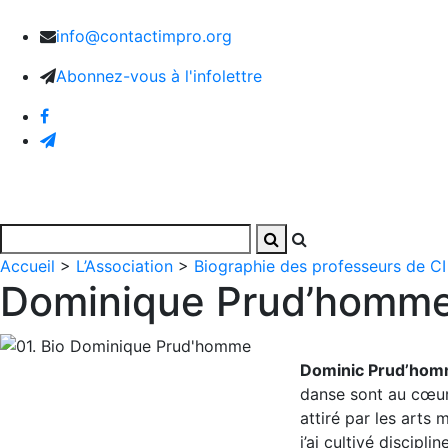
info@contactimpro.org
Abonnez-vous à l'infolettre
Accueil
Activités
Photos et vidéos
L’Associatio
Accueil
>
L’Association
>
Biographie des professeurs de CI
Dominique Prud’homm
Dominic Prud’hom
danse sont au cœur 
attiré par les arts 
j’ai cultivé discipl