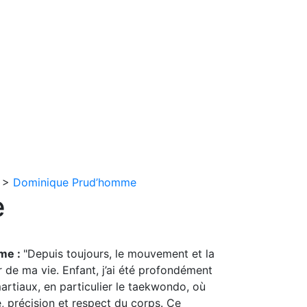
n
Nous joindre
English
>
Dominique Prud’homme
e
me :
"Depuis toujours, le mouvement et la
de ma vie. Enfant, j’ai été profondément
martiaux, en particulier le taekwondo, où
ine, précision et respect du corps. Ce