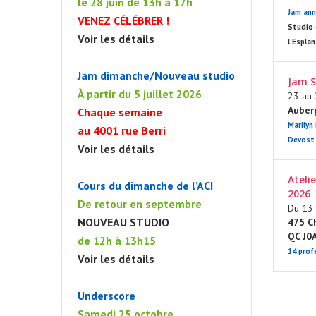
le 28 juin de 13h à 17h
Jam ann
VENEZ CÉLÉBRER !
Studio 
Voir les détails
l’Espla
Jam dimanche/Nouveau studio
Jam S
À partir du 5 juillet 2026
23 au 2
Auber
Chaque semaine
Marilyn
au 4001 rue Berri
Devost
Voir les détails
Ateli
Cours du dimanche de l’ACI
2026
De retour en septembre
Du 13 
NOUVEAU STUDIO
475 Ch
QC J0
de 12h à 13h15
14 prof
JAM DU DIMANC
Voir les détails
Underscore
Samedi 25 octobre