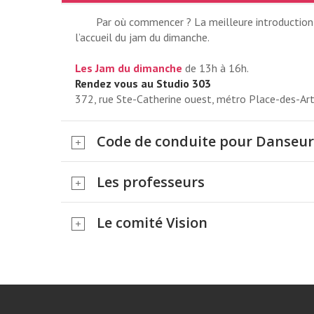
Par où commencer ? La meilleure introduction a
l’accueil du jam du dimanche.
Les Jam du dimanche
de 13h à 16h.
Rendez vous au Studio 303
372, rue Ste-Catherine ouest, métro Place-des-Ar
Code de conduite pour Danseur
Les professeurs
COURS DU DIMA
Le comité Vision
2026
NOUVEAU STUDIO DE 12H À 1