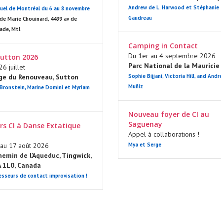
Andrew de L. Harwood et Stéphanie
uel de Montréal du 6 au 8 novembre
Gaudreau
de Marie Chouinard, 4499 av de
nade, Mtl
Camping in Contact
Du 1er au 4 septembre 2026
utton 2026
Parc National de la Mauricie
6 juillet
ge du Renouveau, Sutton
Sophie Bijjani, Victoria Hill, and Andr
Muñiz
 Bronstein, Marine Domini et Myriam
Nouveau foyer de CI au
Saguenay
ers CI à Danse Extatique
Appel à collaborations !
au 17 août 2026
Mya et Serge
emin de l’Aqueduc, Tingwick,
A 1L0, Canada
esseurs de contact improvisation !
HE