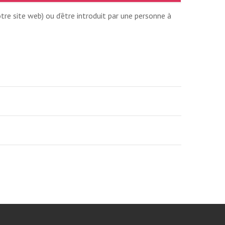
tre site web) ou d’être introduit par une personne à
SION AUTOMNE
ONTRÉAL