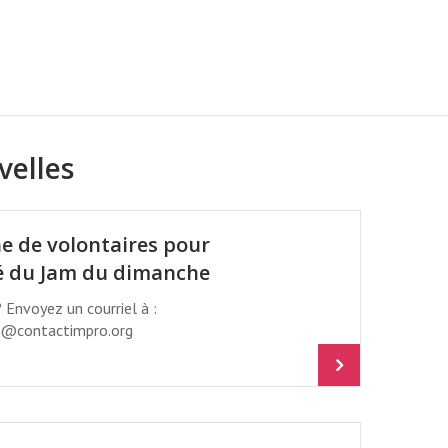
RUE BERRI À MONTRÉAL
velles
e de volontaires pour
é du Jam du dimanche
? Envoyez un courriel à :
@contactimpro.org