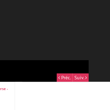
Préc.
Suiv.
rse -