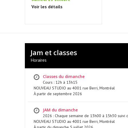
À PARTIR DU 5 JUILLET 2026
Voir les détails
EN SAVOIR PLUS
Jam et classes
Horaires
Classes du dimanche
Cours : 12h à 13h15
NOUVEAU STUDIO au 4001 rue Berri, Montréal
À partir de septembre 2026
JAM du dimanche
2026 : Chaque semaine de 13h00 à 15h30 suivi d
NOUVEAU STUDIO au 4001 rue Berri, Montréal
À partir du dimanche 5 juillet 2026