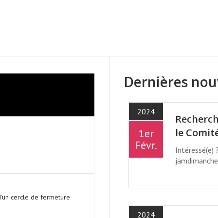
 - CHAQUE SEMAINE AU 4001 
Dernières nou
2024
Recherch
le Comit
1er
Févr.
Intéressé(e) 
jamdimanche
’un cercle de fermeture
2024