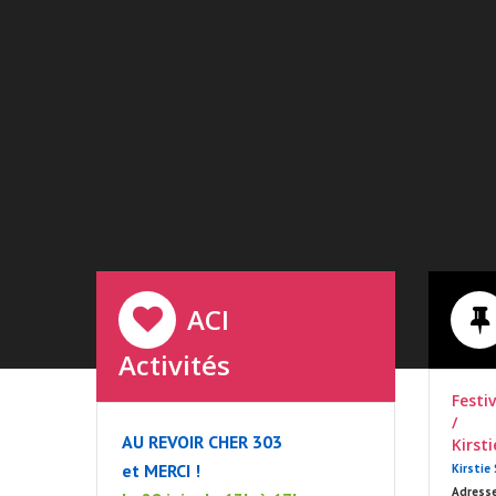
ACI
Activités
Festi
/
AU REVOIR CHER 303
Kirst
et MERCI !
Kirstie
Adresse