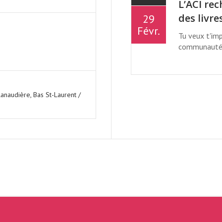
L’ACI re
des livre
29
Févr.
Tu veux t'imp
communauté ?
NNUEL DE MONTRÉ
Lanaudière, Bas St-Laurent /