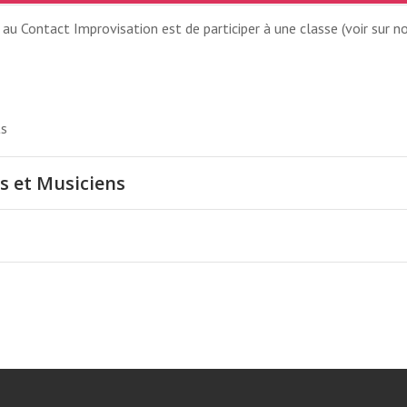
u Contact Improvisation est de participer à une classe (voir sur no
ts
s et Musiciens
NCHE MATIN SES
3H15 AU 4001 RUE BERRI, M