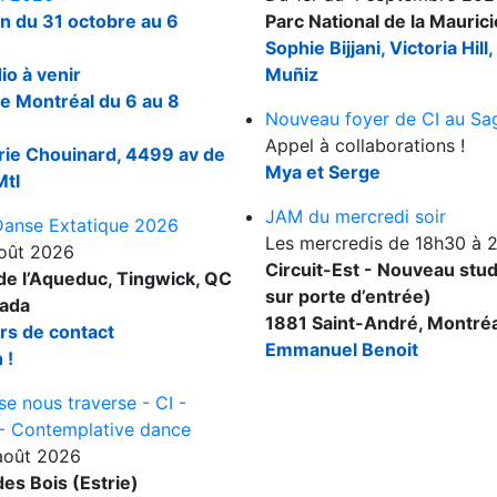
n du 31 octobre au 6
Parc National de la Maurici
Sophie Bijjani, Victoria Hil
io à venir
Muñiz
e Montréal du 6 au 8
Nouveau foyer de CI au Sa
Appel à collaborations !
rie Chouinard, 4499 av de
Mya et Serge
Mtl
JAM du mercredi soir
 Danse Extatique 2026
Les mercredis de 18h30 à 
août 2026
Circuit-Est - Nouveau stud
e l’Aqueduc, Tingwick, QC
sur porte d’entrée)
nada
1881 Saint-André, Montré
rs de contact
Emmanuel Benoit
 !
e nous traverse - CI -
- Contemplative dance
août 2026
es Bois (Estrie)