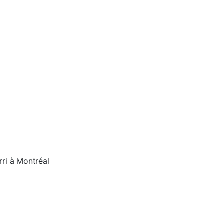
n
Nous joindre
English
rri à Montréal