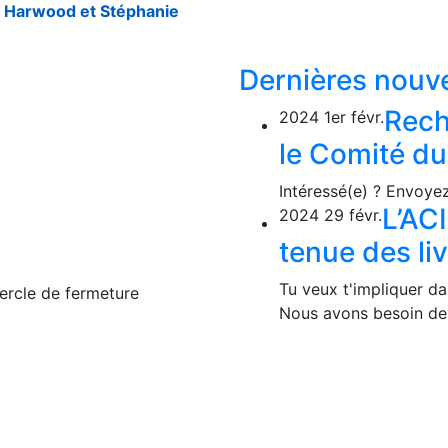
 Harwood et Stéphanie
Dernières nouve
Rech
2024
1er
févr.
le Comité d
Intéressé(e) ? Envoye
L’AC
2024
29
févr.
tenue des liv
Tu veux t'impliquer da
ercle de fermeture
Nous avons besoin de 