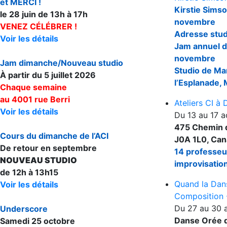
et MERCI !
Kirstie Simso
le 28 juin de 13h à 17h
novembre
VENEZ CÉLÉBRER !
Adresse stud
Voir les détails
Jam annuel d
novembre
Jam dimanche/Nouveau studio
Studio de Ma
À partir du 5 juillet 2026
l’Esplanade, 
Chaque semaine
au 4001 rue Berri
Ateliers CI à
Voir les détails
Du 13 au 17 
475 Chemin d
Cours du dimanche de l’ACI
J0A 1L0, Ca
De retour en septembre
14 professeu
NOUVEAU STUDIO
improvisation
de 12h à 13h15
Quand la Dans
Voir les détails
Composition 
Du 27 au 30 
Underscore
Danse Orée d
Samedi 25 octobre