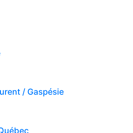
e
urent / Gaspésie
 Québec