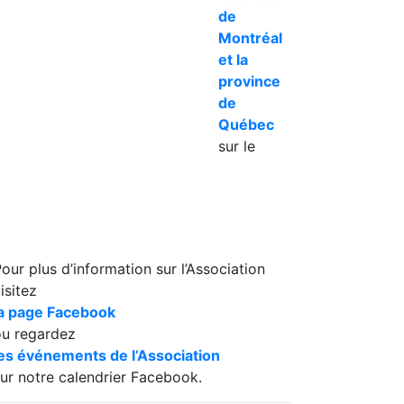
de
Montréal
et la
province
de
Québec
sur le
our plus d’information sur l’Association
isitez
la page Facebook
ou regardez
les événements de l’Association
ur notre calendrier Facebook.