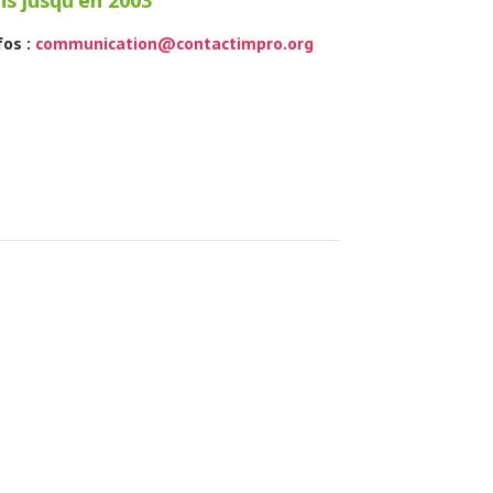
s jusqu’en 2003
fos :
communication@contactimpro.org