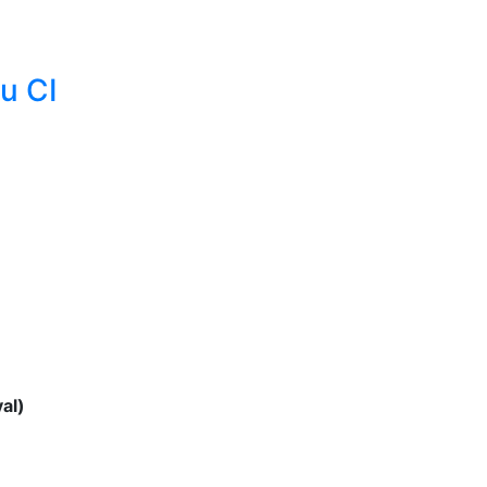
u CI
al)