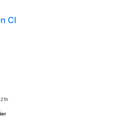
n CI
 21h
ier