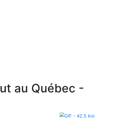
n
Nous joindre
English
out au Québec -