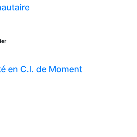
autaire
ier
té en C.I. de Moment