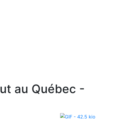
n
Nous joindre
English
out au Québec -