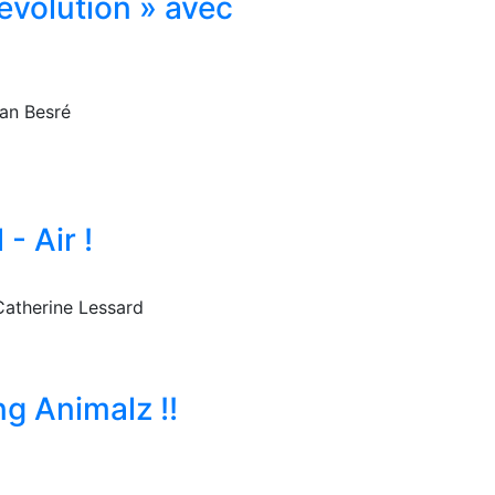
évolution » avec
ean Besré
- Air !
Catherine Lessard
g Animalz !!